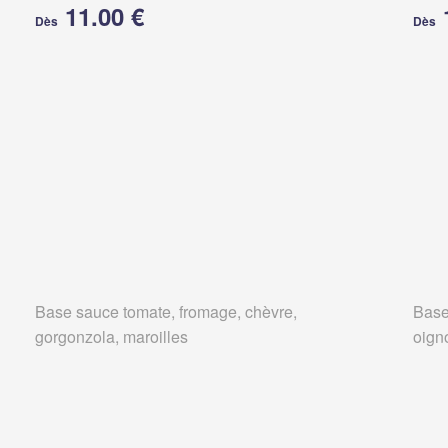
11.00 €
Dès
Dès
Base sauce tomate, fromage, chèvre,
Base
gorgonzola, maroilles
oign