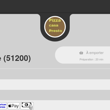
À emporter
 (51200)
Préparation : 20 min