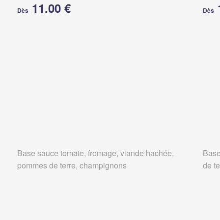
11.00 €
Dès
Dès
Base sauce tomate, fromage, viande hachée,
Base
pommes de terre, champignons
de t