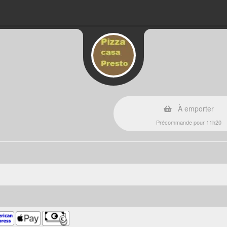
À emporter
Précommande pour 11h20