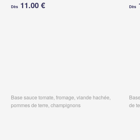
11.00 €
Dès
Dès
Base sauce tomate, fromage, viande hachée,
Base
pommes de terre, champignons
de t