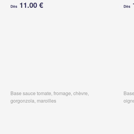
11.00 €
Dès
Dès
Base sauce tomate, fromage, chèvre,
Base
gorgonzola, maroilles
oign