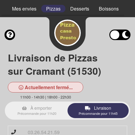
Mes envies
Pizzas
Desserts
Boissons
Livraison de Pizzas
sur Cramant (51530)
Actuellement fermé...
11h00 - 14h30 | 18h00 - 22h30
À emporter
Livraison
Précommande pour 11h20
Précommande pour 11h45
03.26.54.21.59