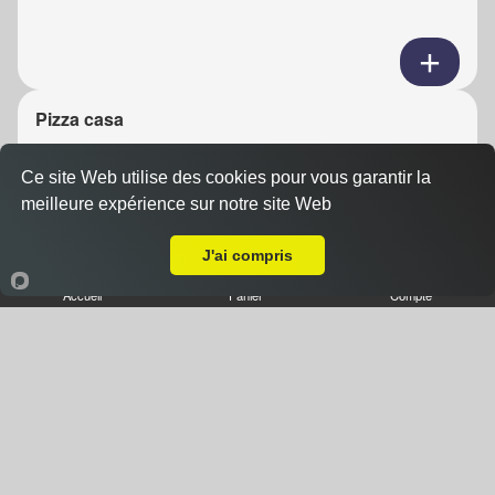
Pizza casa
11.00 €
Dès
Ce site Web utilise des cookies pour vous garantir la
meilleure expérience sur notre site Web
Livraison sur Epernay la Villa
Base sauce tomate, fromage, jambon, champignons,
J'ai compris
chèvre
Accueil
Panier
Compte
Pizza 3 viandes
11.00 €
Dès