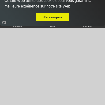
Ce site Web utilise des cookies pour vous garantir la
meilleure expérience sur notre site Web
Pizza casa
Livraison sur Ay
11.00 €
J'ai compris
Dès
Accueil
Panier
Compte
Base sauce tomate, fromage, jambon, champignons,
chèvre
Pizza 3 viandes
11.00 €
Dès
Base sauce tomate, fromage, viande hachée, chorizo,
merguez