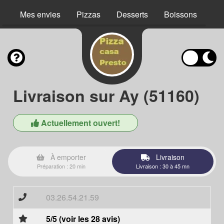
Mes envies
Pizzas
Desserts
Boissons
Livraison sur Ay (51160)
Actuellement ouvert!
À emporter
Livraison
Préparation : 20 min
Livraison : 30 à 45 mn
03.26.54.21.59
5/5 (voir les 28 avis)